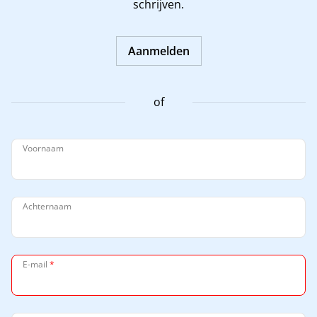
schrijven.
Aanmelden
of
Voornaam
Achternaam
E-mail
*