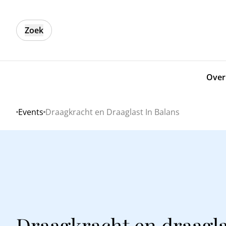
Zoek
Over
Events
Draagkracht en Draaglast In Balans
Home
Draagkracht en draagla