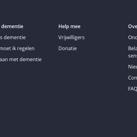
 dementie
Help mee
Ove
is dementie
Vrijwilligers
Ond
moet ik regelen
Donatie
Bel
sens
an met dementie
Nie
Con
FA