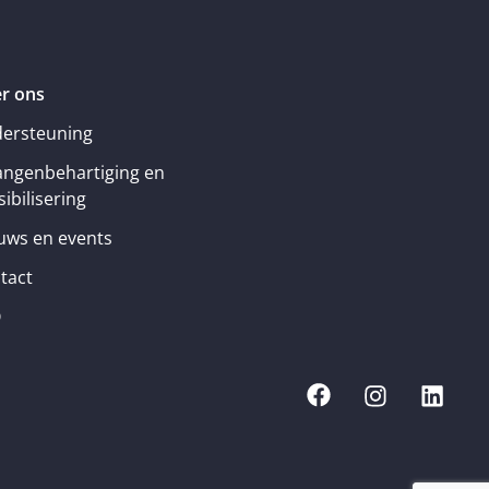
r ons
ersteuning
angenbehartiging en
ibilisering
uws en events
tact
Q