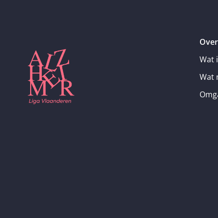
Over
Wat 
Wat 
Omga