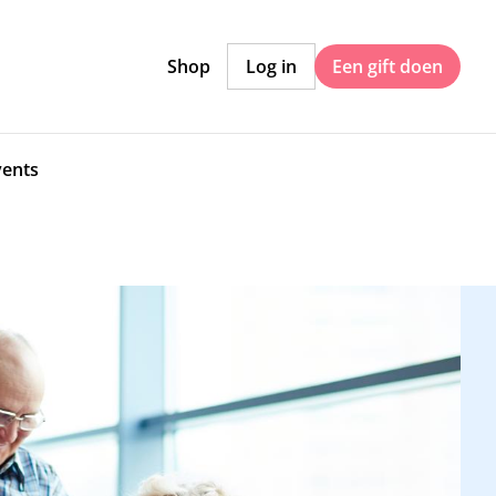
Shop
Log in
Een gift doen
vents