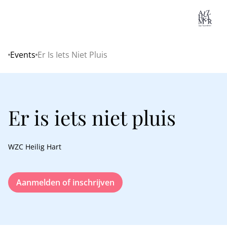
Lo
Events
Er Is Iets Niet Pluis
Home
Er is iets niet pluis
WZC Heilig Hart
Aanmelden of inschrijven