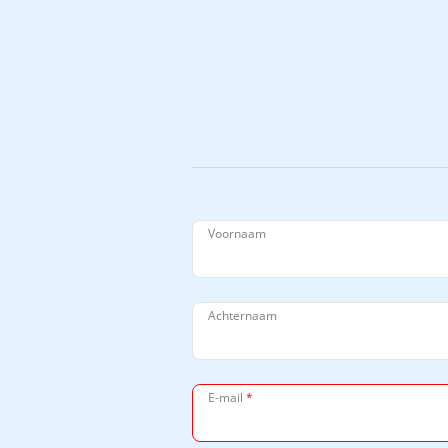
Voornaam
Achternaam
E-mail
*