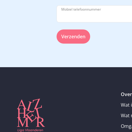
Mobiel telefoonnummer
Verzenden
Over
Wat 
Wat 
Omga