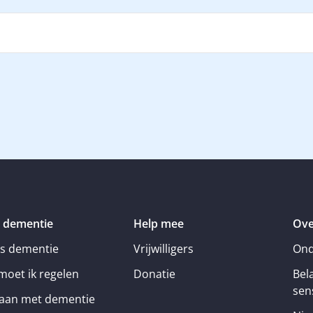
 dementie
Help mee
Ove
is dementie
Vrijwilligers
Ond
moet ik regelen
Donatie
Bel
sens
an met dementie