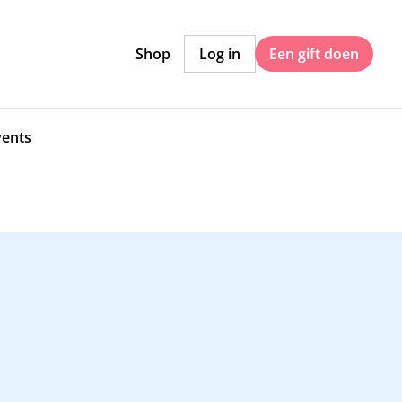
Shop
Log in
Een gift doen
vents