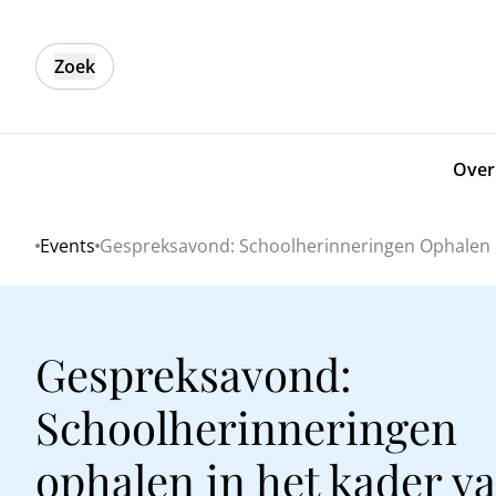
Zoek
Over
Events
Gespreksavond: Schoolherinneringen Ophalen I
Home
Gespreksavond:
Schoolherinneringen
ophalen in het kader v