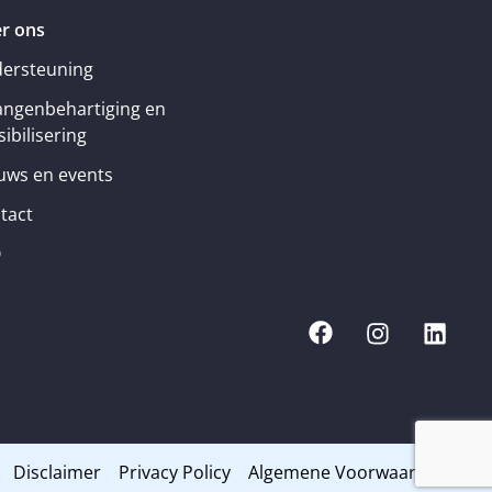
r ons
ersteuning
angenbehartiging en
ibilisering
uws en events
tact
Q
Disclaimer
Privacy Policy
Algemene Voorwaarden