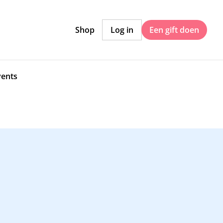
Shop
Log in
Een gift doen
vents