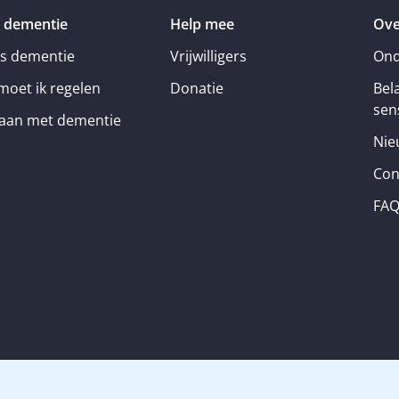
 dementie
Help mee
Ove
is dementie
Vrijwilligers
Ond
moet ik regelen
Donatie
Bel
sens
an met dementie
Nie
Con
FA