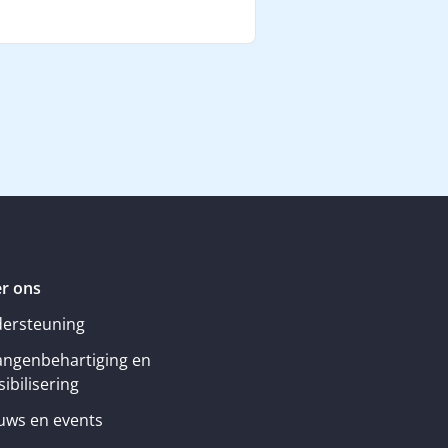
r ons
ersteuning
angenbehartiging en
ibilisering
uws en events