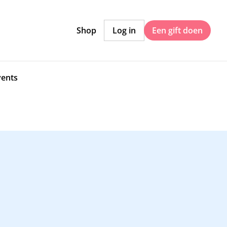
Shop
Log in
Een gift doen
vents