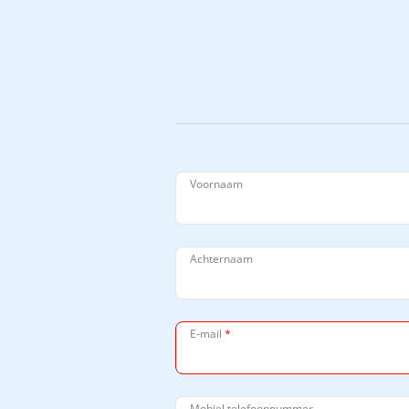
Voornaam
Achternaam
E-mail
*
Mobiel telefoonnummer