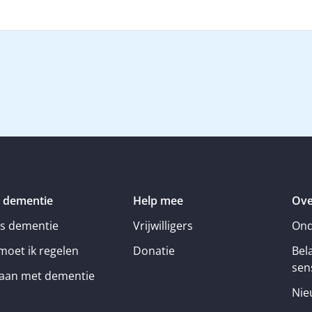
 dementie
Help mee
Ove
is dementie
Vrijwilligers
Ond
moet ik regelen
Donatie
Bel
sens
an met dementie
Nie