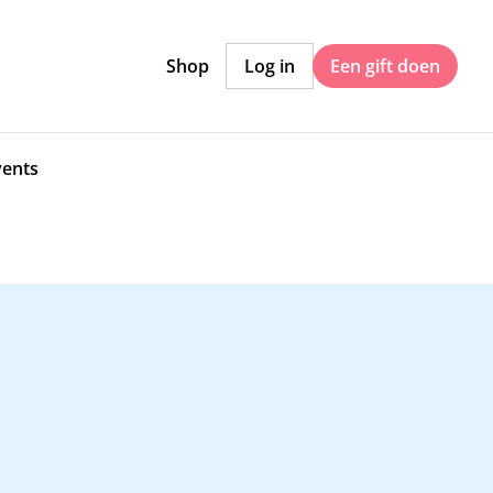
Shop
Log in
Een gift doen
vents