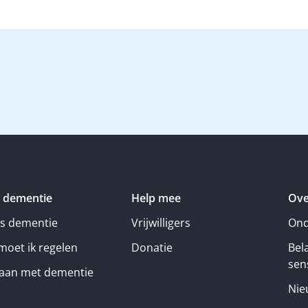
 dementie
Help mee
Ove
is dementie
Vrijwilligers
Ond
moet ik regelen
Donatie
Bel
sens
an met dementie
Nie