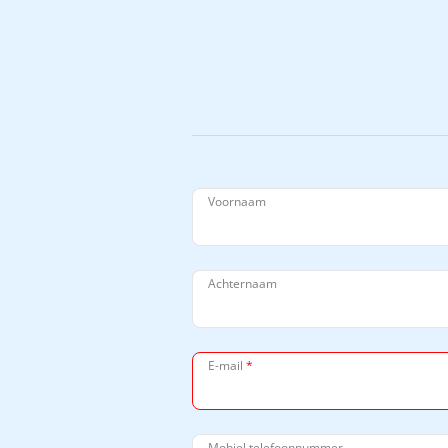
Voornaam
Achternaam
E-mail
*
Mobiel telefoonnummer