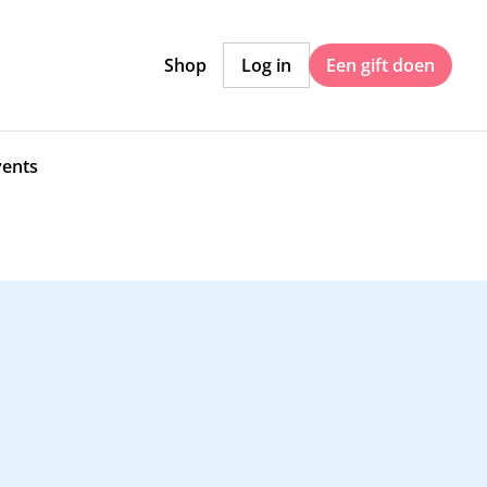
Shop
Log in
Een gift doen
vents