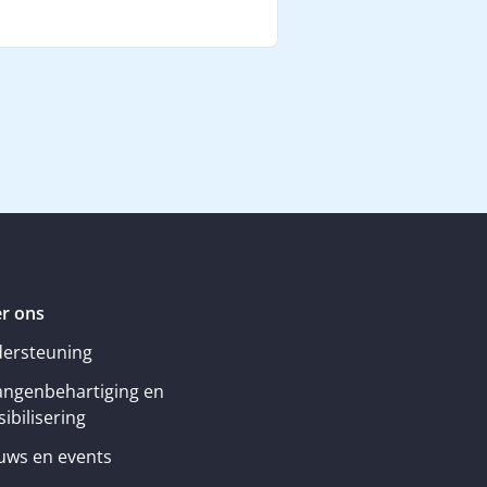
r ons
ersteuning
angenbehartiging en
ibilisering
uws en events