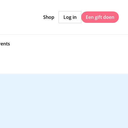
Shop
Log in
Een gift doen
vents