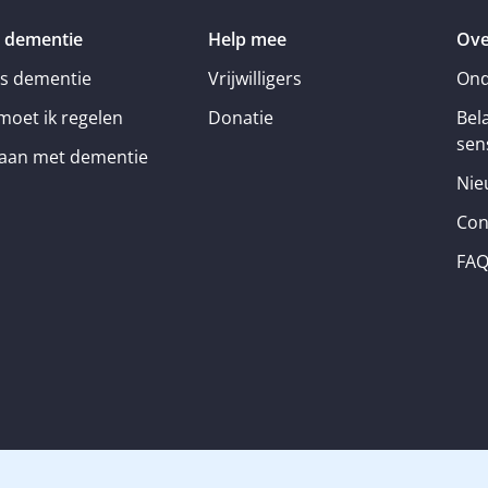
 dementie
Help mee
Ove
is dementie
Vrijwilligers
Ond
moet ik regelen
Donatie
Bel
sens
an met dementie
Nie
Con
FA