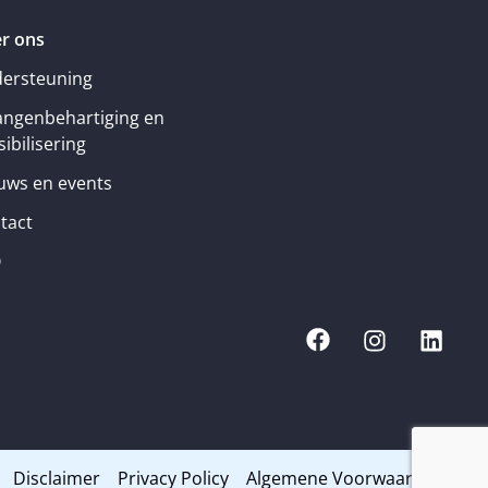
r ons
ersteuning
angenbehartiging en
ibilisering
uws en events
tact
Q
Disclaimer
Privacy Policy
Algemene Voorwaarden