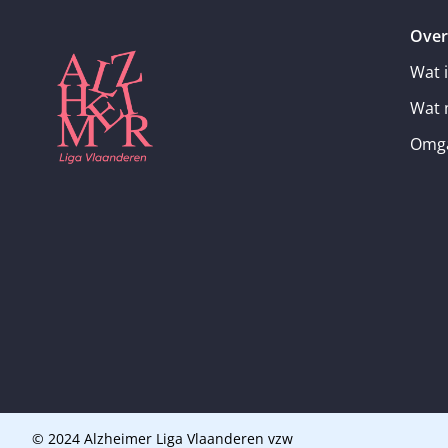
Over
Wat 
Wat 
Omga
© 2024 Alzheimer Liga Vlaanderen vzw