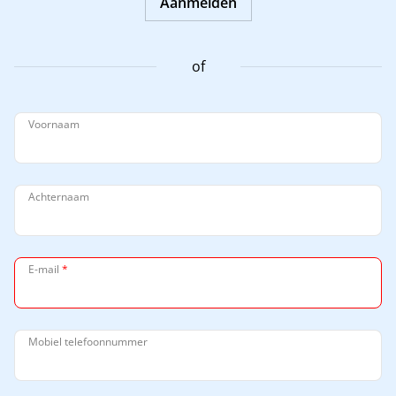
Aanmelden
of
Voornaam
Achternaam
E-mail
*
Mobiel telefoonnummer