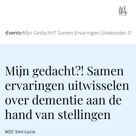
Lo
Events
Mijn Gedacht?! Samen Ervaringen Uitwisselen Ov
Home
Mijn gedacht?! Samen
ervaringen uitwisselen
over dementie aan de
hand van stellingen
WZC Sint-Lucia