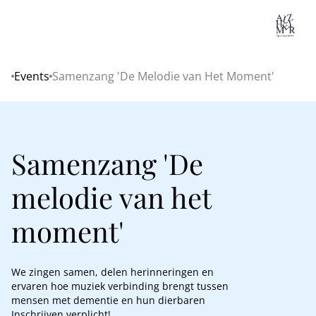
Lo
Events
Samenzang 'De Melodie van Het Moment'
Home
Samenzang 'De
melodie van het
moment'
We zingen samen, delen herinneringen en
ervaren hoe muziek verbinding brengt tussen
mensen met dementie en hun dierbaren
Inschrijven verplicht!