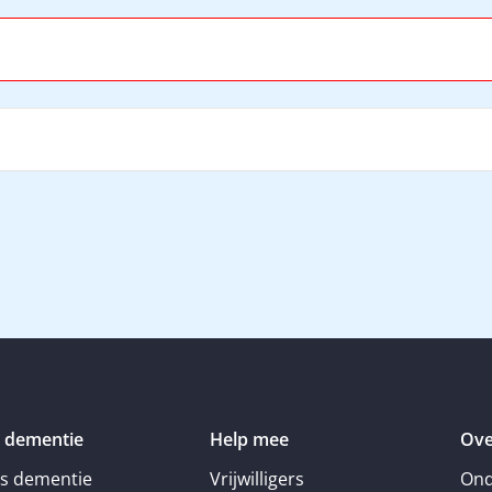
 dementie
Help mee
Ove
is dementie
Vrijwilligers
Ond