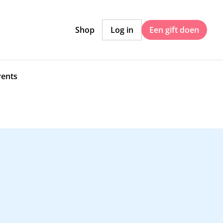
Shop
Log in
Een gift doen
vents