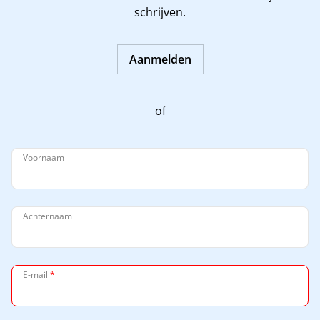
schrijven.
Aanmelden
of
Voornaam
Achternaam
E-mail
*