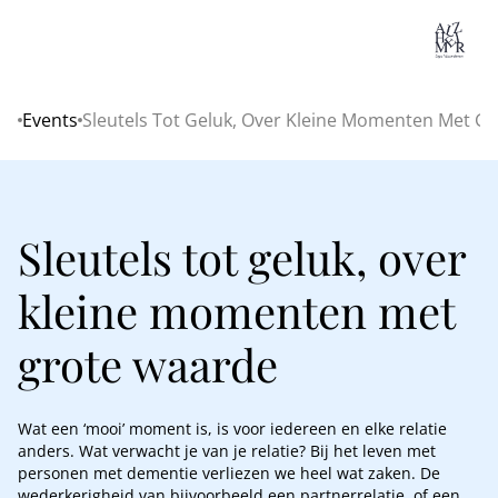
Lo
Events
Sleutels Tot Geluk, Over Kleine Momenten Met G
Home
Sleutels tot geluk, over
kleine momenten met
grote waarde
Wat een ‘mooi’ moment is, is voor iedereen en elke relatie
anders. Wat verwacht je van je relatie? Bij het leven met
personen met dementie verliezen we heel wat zaken. De
wederkerigheid van bijvoorbeeld een partnerrelatie, of een