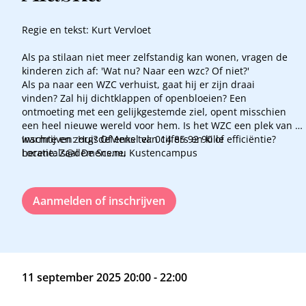
Regie en tekst: Kurt Vervloet
Als pa stilaan niet meer zelfstandig kan wonen, vragen de
kinderen zich af: 'Wat nu? Naar een wzc? Of niet?'
Als pa naar een WZC verhuist, gaat hij er zijn draai
vinden? Zal hij dichtklappen of openbloeien? Een
ontmoeting met een gelijkgestemde ziel, opent misschien
een heel nieuwe wereld voor hem. Is het WZC een plek van
warmte en zorg? Of enkel van cijfers en kille efficiëntie?
Inschrijven: HuisdeMens tel: 014 85 92 90 of
Locatie: Zaal De Scene, Kustencampus
herentals@demens.nu
Aanmelden of inschrijven
11 september 2025 20:00 - 22:00