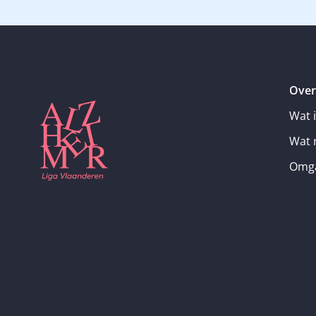
Over
Wat 
Wat 
Omga