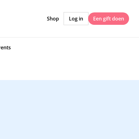
Shop
Log in
Een gift doen
vents