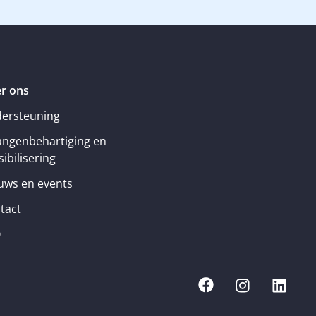
r ons
ersteuning
angenbehartiging en
ibilisering
uws en events
tact
Q