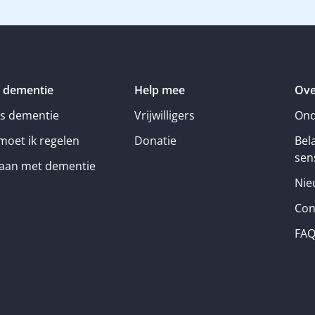
 dementie
Help mee
Ove
is dementie
Vrijwilligers
Ond
moet ik regelen
Donatie
Bel
sens
an met dementie
Nie
Con
FA