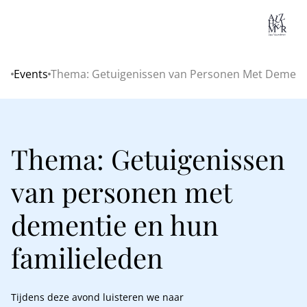
Lo
Events
Thema: Getuigenissen van Personen Met Dementi
Home
Thema: Getuigenissen
van personen met
dementie en hun
familieleden
Tijdens deze avond luisteren we naar