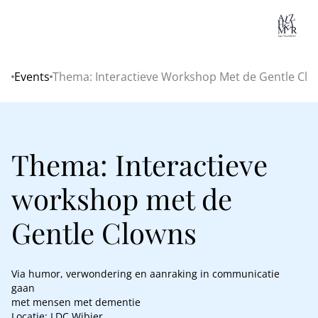
Lo
Events
Thema: Interactieve Workshop Met de Gentle Cl
Home
Thema: Interactieve
workshop met de
Gentle Clowns
Via humor, verwondering en aanraking in communicatie
gaan
met mensen met dementie
Locatie: LDC Wibier