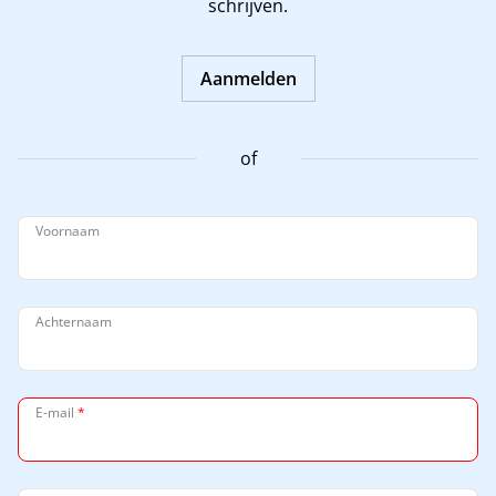
schrijven.
Aanmelden
of
Voornaam
Achternaam
E-mail
*