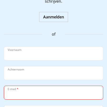
schrijven.
Aanmelden
of
Voornaam
Achternaam
E-mail
*