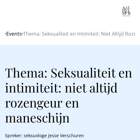
Lo
Events
Thema: Seksualiteit en Intimiteit: Niet Altijd Roz
Home
Thema: Seksualiteit en
intimiteit: niet altijd
rozengeur en
maneschijn
Spreker: seksuologe Jesse Verschuren