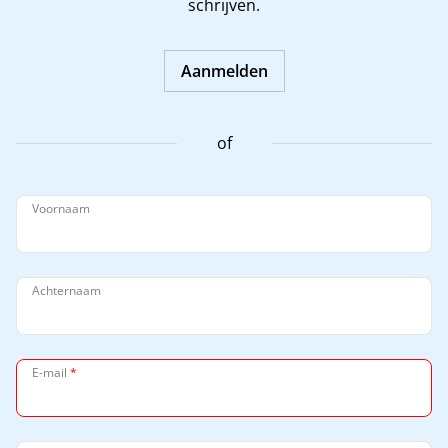
schrijven.
Aanmelden
of
Voornaam
Achternaam
E-mail
*