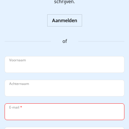
schrijven.
Aanmelden
of
Voornaam
Achternaam
E-mail
*