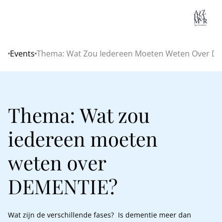
Lo
Events
Thema: Wat Zou Iedereen Moeten Weten Over D
Home
Thema: Wat zou
iedereen moeten
weten over
DEMENTIE?
Wat zijn de verschillende fases? Is dementie meer dan