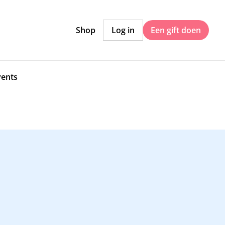
Shop
Log in
Een gift doen
vents