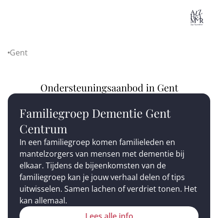
Lo
Gent
Home
Ondersteuningsaanbod in Gent
Familiegroep Dementie Gent
Centrum
In een familiegroep komen familieleden en
mantelzorgers van mensen met dementie bij
elkaar. Tijdens de bijeenkomsten van de
familiegroep kan je jouw verhaal delen of tips
uitwisselen. Samen lachen of verdriet tonen. Het
kan allemaal.
Lees alle info