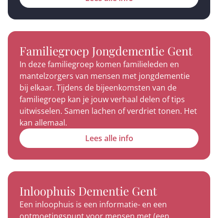
Familiegroep Jongdementie Gent
In deze familiegroep komen familieleden en
mantelzorgers van mensen met jongdementie
bij elkaar. Tijdens de bijeenkomsten van de
familiegroep kan je jouw verhaal delen of tips
uitwisselen. Samen lachen of verdriet tonen. Het
kan allemaal.
Lees alle info
Inloophuis Dementie Gent
Een inloophuis is een informatie- en een
ontmoetingspunt voor mensen met (een