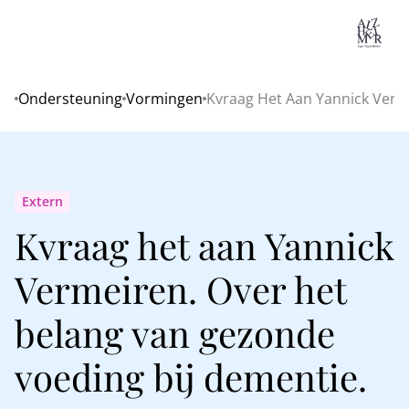
Lo
Ondersteuning
Vormingen
Kvraag Het Aan Yannick Verm
Home
Extern
Kvraag het aan Yannick
Vermeiren. Over het
belang van gezonde
voeding bij dementie.