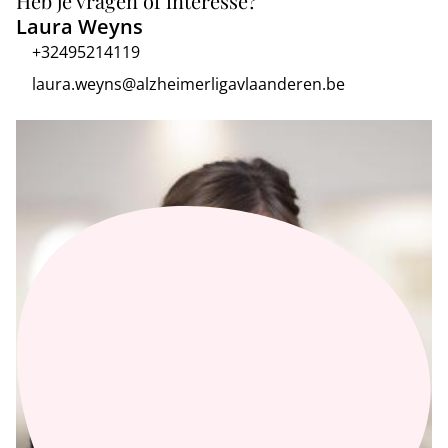
Heb je vragen of interesse?
Laura Weyns
+32495214119
laura.weyns@alzheimerligavlaanderen.be