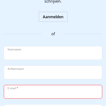
schrijven.
Aanmelden
of
Voornaam
Achternaam
E-mail
*