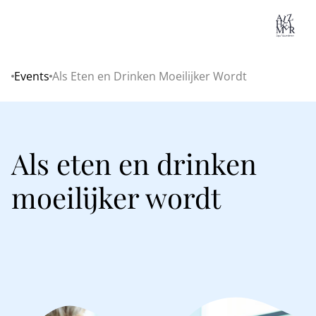
Lo
Events
Als Eten en Drinken Moeilijker Wordt
Home
Als eten en drinken
moeilijker wordt