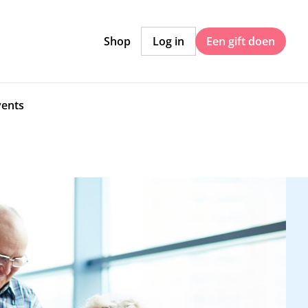
Shop
Log in
Een gift doen
vents