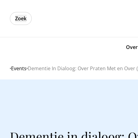
Zoek
Over
Events
Dementie In Dialoog: Over Praten Met en Over
Home
Dementie in dialoog: O