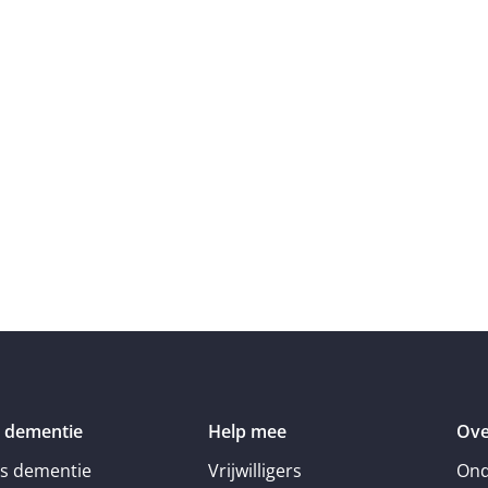
 dementie
Help mee
Ove
is dementie
Vrijwilligers
Ond