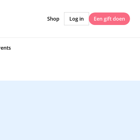
Shop
Log in
Een gift doen
vents