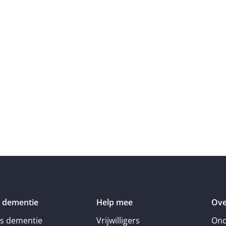
 dementie
Help mee
Ove
is dementie
Vrijwilligers
Ond