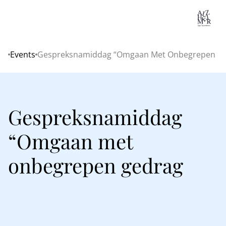
Lo
Events
Gespreksnamiddag “Omgaan Met Onbegrepen G
Home
Gespreksnamiddag
“Omgaan met
onbegrepen gedrag