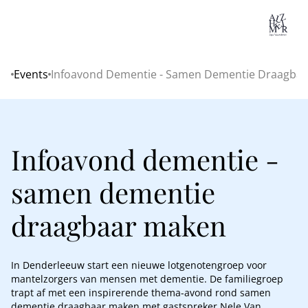
Lo
Events
Infoavond Dementie - Samen Dementie Draagba
Home
Infoavond dementie -
samen dementie
draagbaar maken
In Denderleeuw start een nieuwe lotgenotengroep voor
mantelzorgers van mensen met dementie. De familiegroep
trapt af met een inspirerende thema-avond rond samen
dementie draagbaar maken met gastspreker Nele Van