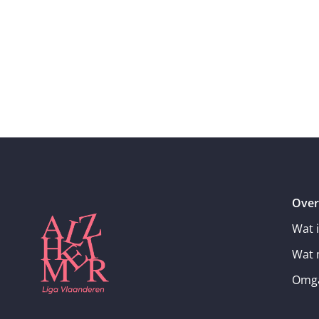
Over
Wat 
Wat 
Omga