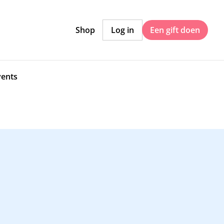
Shop
Log in
Een gift doen
vents