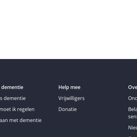
 dementie
Help mee
Ove
is dementie
Vrijwilligers
Ond
moet ik regelen
Donatie
Bel
sens
an met dementie
Nie