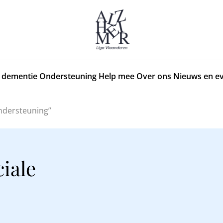
 dementie
Ondersteuning
Help mee
Over ons
Nieuws en e
ndersteuning”
iale