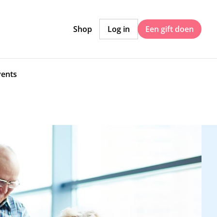
Shop
Log in
Een gift doen
vents