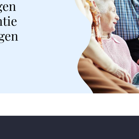
gen
tie
ngen