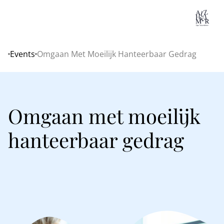
Lo
Events
Omgaan Met Moeilijk Hanteerbaar Gedrag
Home
Omgaan met moeilijk
hanteerbaar gedrag