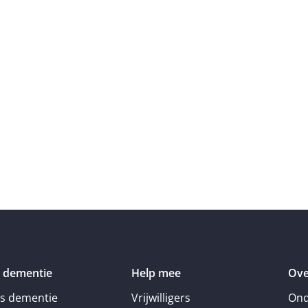
 dementie
Help mee
Ove
is dementie
Vrijwilligers
Ond