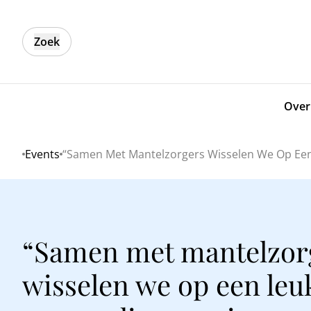
Zoek
Over
Events
“Samen Met Mantelzorgers Wisselen We Op Een 
Home
“Samen met mantelzor
wisselen we op een leu