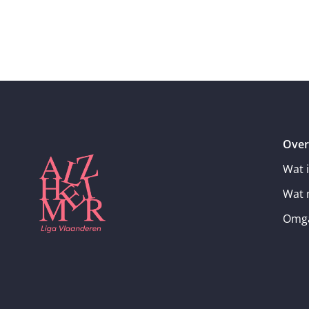
Over
Wat 
Wat 
Omga