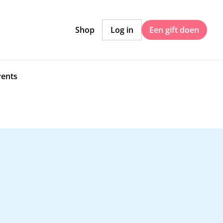
Shop
Log in
Een gift doen
vents