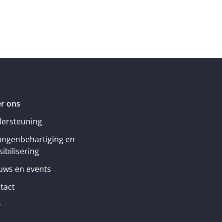
r ons
ersteuning
angenbehartiging en
ibilisering
uws en events
tact
Q