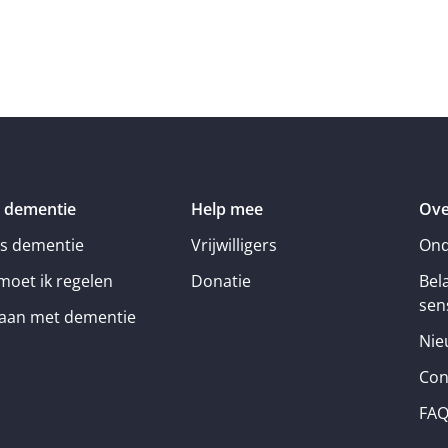
 dementie
Help mee
Ove
is dementie
Vrijwilligers
Ond
moet ik regelen
Donatie
Bel
sens
an met dementie
Nie
Con
FA