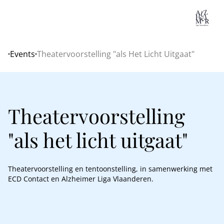
Lo
Events
Theatervoorstelling "als Het Licht Uitgaat"
Home
Theatervoorstelling
"als het licht uitgaat"
Theatervoorstelling en tentoonstelling, in samenwerking met
ECD Contact en Alzheimer Liga Vlaanderen.