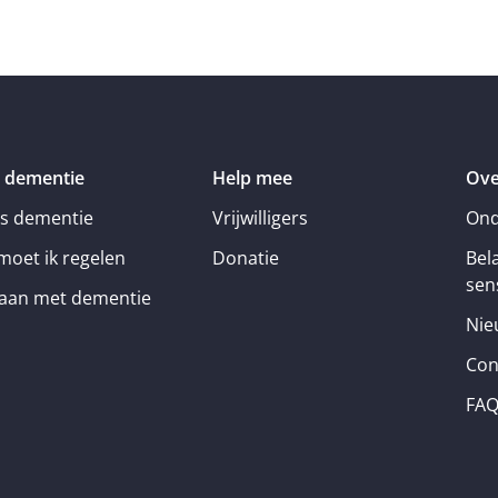
 dementie
Help mee
Ove
is dementie
Vrijwilligers
Ond
moet ik regelen
Donatie
Bel
sens
an met dementie
Nie
Con
FA