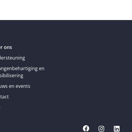
r ons
ersteuning
angenbehartiging en
ibilisering
uws en events
tact
Q