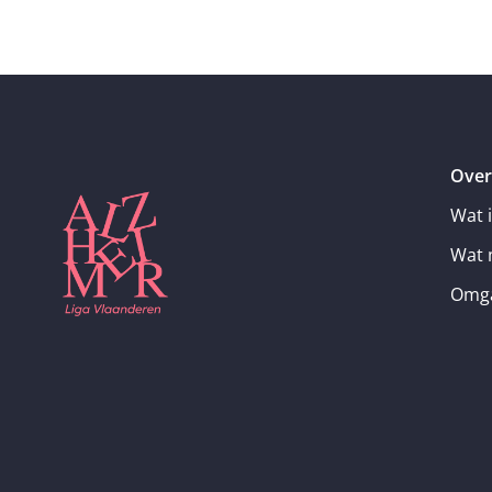
Over
Wat 
Wat 
Omga