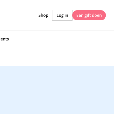
Shop
Log in
Een gift doen
vents