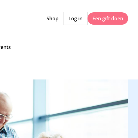
Shop
Log in
Een gift doen
vents