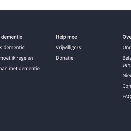
 dementie
Help mee
Ove
is dementie
Vrijwilligers
Ond
moet ik regelen
Donatie
Bel
sens
an met dementie
Nie
Con
FA