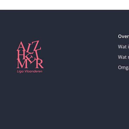
Over
Wat 
Wat 
Omga