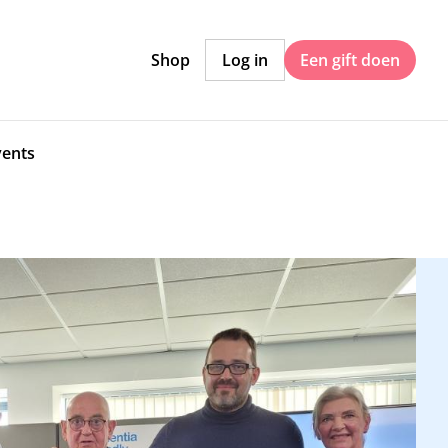
Shop
Log in
Een gift doen
vents