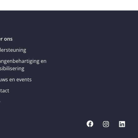
r ons
ersteuning
angenbehartiging en
ibilisering
uws en events
tact
Q