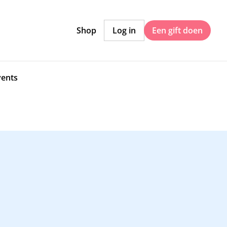
Shop
Log in
Een gift doen
vents