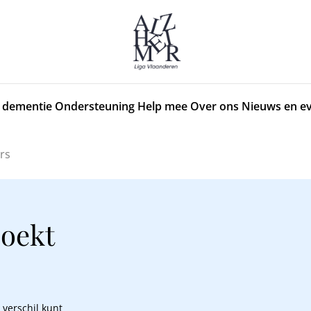
 dementie
Ondersteuning
Help mee
Over ons
Nieuws en e
rs
oekt
 verschil kunt