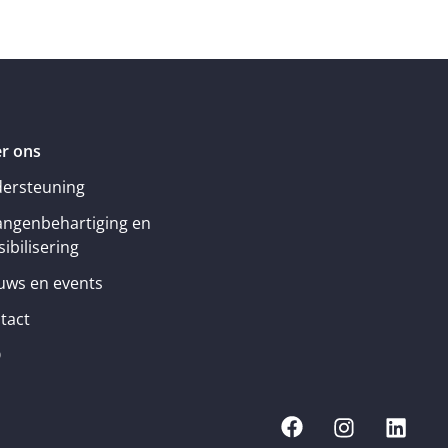
r ons
ersteuning
angenbehartiging en
ibilisering
uws en events
tact
Q