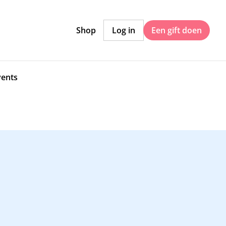
Shop
Log in
Een gift doen
vents