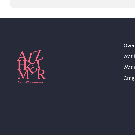
Over
Wat 
Wat 
Omga