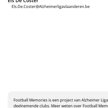
Els De Coster
Els.De.Coster@Alzheimerligavlaanderen.be
Football Memories is een project van Alzheimer Lig
deelnemende clubs. Meer weten over Football Mem