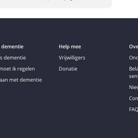
 dementie
Help mee
Ove
is dementie
Vrijwilligers
Ond
moet ik regelen
Donatie
Bel
sens
an met dementie
Nie
Con
FA