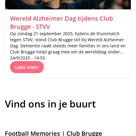
Wereld Alzheimer Dag tijdens Club
Brugge - STVV
Op zondag 21 september 2025, tijdens de thuismatch
tegen STVV, stond Club Brugge stil bij Wereld Alzheimer
Dag. Dementie raakt steeds meer families in ons land en
Club Brugge helpt graag mee om de werelddag onder
de aandacht te brengen. Samen met alle supporters
24/9/2025 - 14:55
maakte het een krachtig en zichtbaar gebaar.
Lees meer
Vind ons in je buurt
Football Memories | Club Brugge