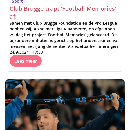
Sport
Club Brugge trapt ‘Football Memories’
af!
Samen met Club Brugge Foundation en de Pro League
hebben wij, Alzheimer Liga Vlaanderen, op afgelopen
vrijdag het project ‘Football Memories’ gelanceerd. Dit
bijzondere initiatief is gericht op het ondersteunen van
mensen met (jong)dementie. Via voetbalherinneringen
geven we hen de kans om samen te komen,
24/9/2024 - 17:53
herinneringen op te halen en opnieuw in contact te
Lees meer
komen met anderen.