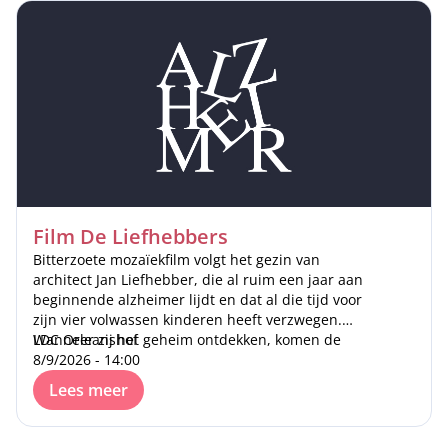
Film De Liefhebbers
Bitterzoete mozaïekfilm volgt het gezin van
architect Jan Liefhebber, die al ruim een jaar aan
beginnende alzheimer lijdt en dat al die tijd voor
zijn vier volwassen kinderen heeft verzwegen.
Wanneer zij het geheim ontdekken, komen de
LDC Orleanshof
onderlinge verhoudingen onder grote druk te
8/9/2026 - 14:00
staan
Lees meer