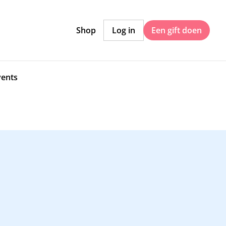
Shop
Log in
Een gift doen
vents