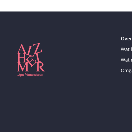
Over
Wat 
Wat 
Omga