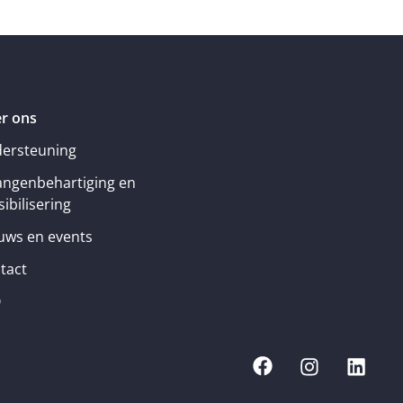
r ons
ersteuning
angenbehartiging en
ibilisering
uws en events
tact
Q