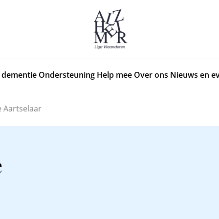
 dementie
Ondersteuning
Help mee
Over ons
Nieuws en e
 Aartselaar
e