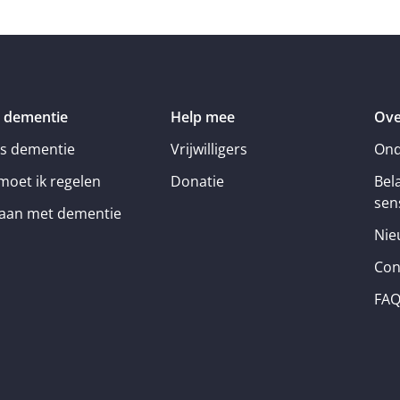
 dementie
Help mee
Ove
is dementie
Vrijwilligers
Ond
moet ik regelen
Donatie
Bel
sens
an met dementie
Nie
Con
FA