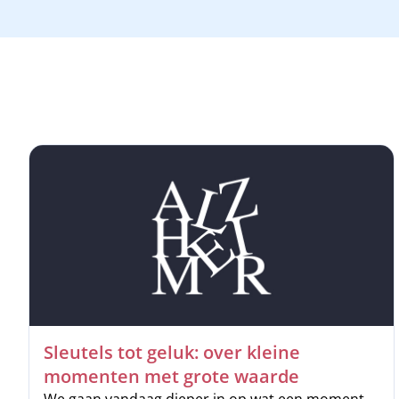
Sleutels tot geluk: over kleine
momenten met grote waarde