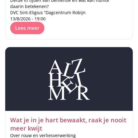
Liefde in tijden van dementie en wat kan humor
daarin betekenen?
DVC Sint-Eligius “Dagcentrum Robijn
13/8/2026 - 19:00
Lees meer
Wat je in je hart bewaakt, raak je nooit
meer kwijt
Over rouw en verliesverwerking