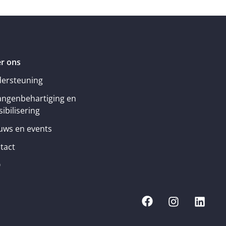
r ons
ersteuning
angenbehartiging en
ibilisering
uws en events
tact
Q