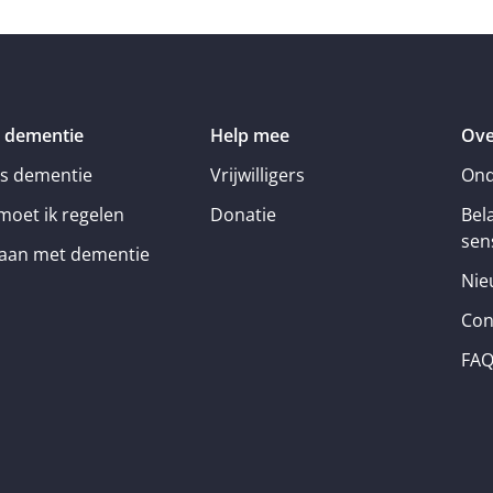
 dementie
Help mee
Ove
is dementie
Vrijwilligers
Ond
moet ik regelen
Donatie
Bel
sens
an met dementie
Nie
Con
FA