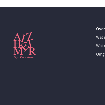
Over
Wat 
Wat 
Omga