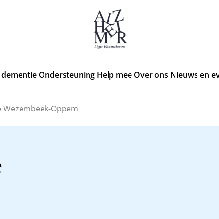
 dementie
Ondersteuning
Help mee
Over ons
Nieuws en e
ie Wezembeek-Oppem
e