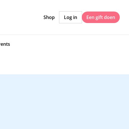
Shop
Log in
Een gift doen
vents