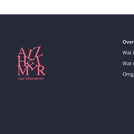
Over
Wat 
Wat 
Omga