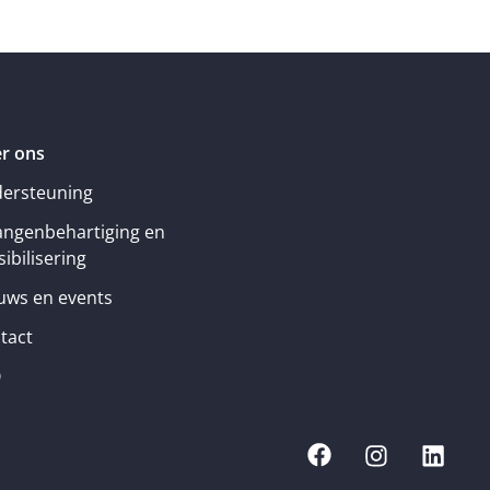
r ons
ersteuning
angenbehartiging en
ibilisering
uws en events
tact
Q