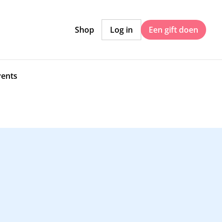
Shop
Log in
Een gift doen
vents