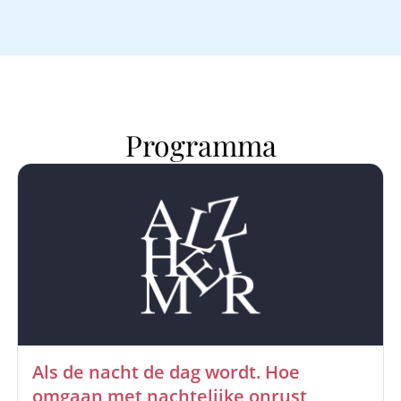
Programma
Als de nacht de dag wordt. Hoe
omgaan met nachtelijke onrust