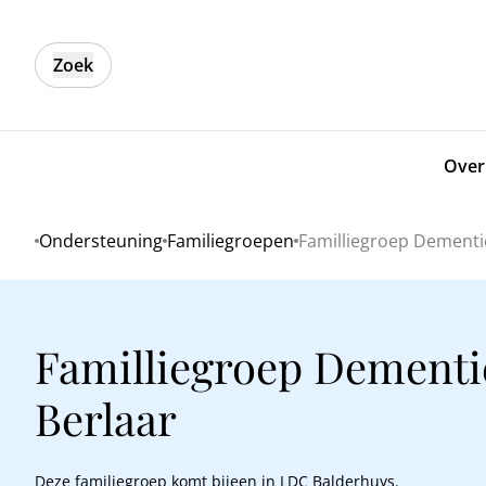
Zoek
Over
Ondersteuning
Familiegroepen
Familliegroep Dementi
Home
Familliegroep Dementi
Berlaar
Deze familiegroep komt bijeen in LDC Balderhuys.