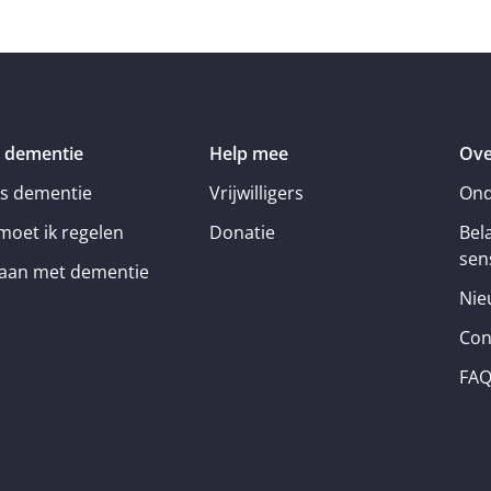
 dementie
Help mee
Ove
is dementie
Vrijwilligers
Ond
moet ik regelen
Donatie
Bel
sens
an met dementie
Nie
Con
FA